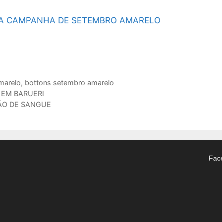
UA CAMPANHA DE SETEMBRO AMARELO
marelo
,
bottons setembro amarelo
EM BARUERI
ÃO DE SANGUE
Fac