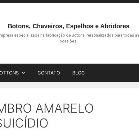
Botons, Chaveiros, Espelhos e Abridores
mpresa especializada na fabricação de Botons Personalizados para todas a
ocasiões.
BOTTONS
CONTATO
BLOG
MBRO AMARELO
UICÍDIO