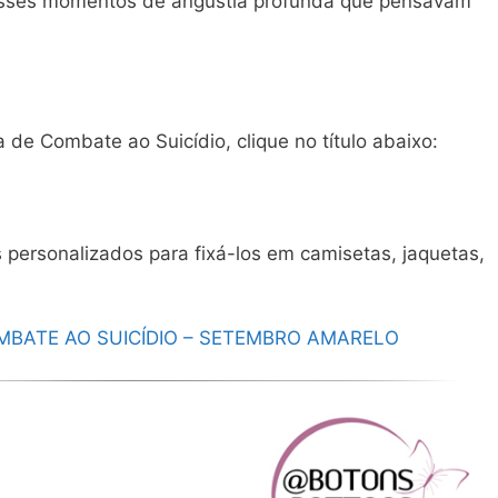
esses momentos de angústia profunda que pensavam
e Combate ao Suicídio, clique no título abaixo:
personalizados para fixá-los em camisetas, jaquetas,
BATE AO SUICÍDIO – SETEMBRO AMARELO