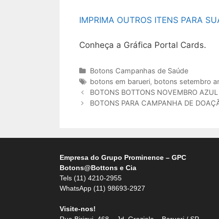
IMPRIMA OUTROS ITENS PARA S
Conheça a Gráfica Portal Cards.
Botons Campanhas de Saúde
botons em barueri
,
botons setembro a
BOTONS BOTTONS NOVEMBRO AZUL 
BOTONS PARA CAMPANHA DE DOAÇ
Empresa do Grupo Prominence – GPC
Botons@Bottons e Cia
Tels (11) 4210-2955
WhatsApp (11) 98693-2927
Visite-nos!
Rua Birigui, 468 – Jd. Graziela – Barueri / SP